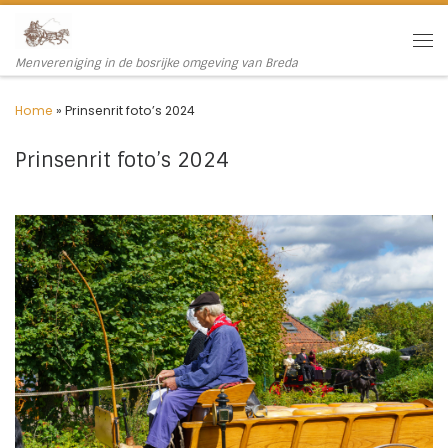
Ga naar inhoud
Me
Menvereniging in de bosrijke omgeving van Breda
Home
»
Prinsenrit foto’s 2024
Prinsenrit foto’s 2024