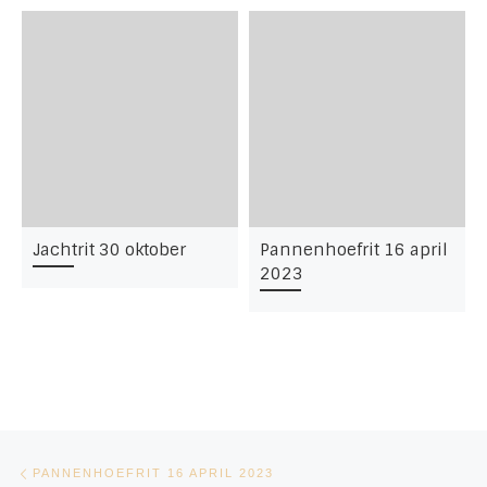
Jachtrit 30 oktober
Pannenhoefrit 16 april
2023
Bericht navigatie
Vorig bericht
PANNENHOEFRIT 16 APRIL 2023