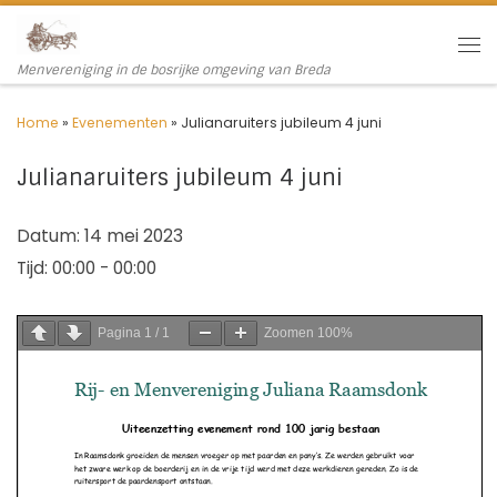
Ga naar inhoud
Me
Menvereniging in de bosrijke omgeving van Breda
Home
»
Evenementen
»
Julianaruiters jubileum 4 juni
Julianaruiters jubileum 4 juni
Datum:
14 mei 2023
Tijd:
00:00 - 00:00
Pagina
1
/
1
Zoomen
100%