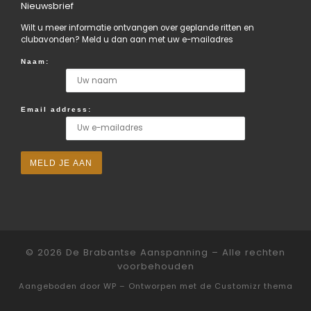
Nieuwsbrief
Wilt u meer informatie ontvangen over geplande ritten en
clubavonden? Meld u dan aan met uw e-mailadres
Naam:
Email address:
© 2026
De Brabantse Aanspanning
– Alle rechten
voorbehouden
Aangeboden door
WP
– Ontworpen met de
Customizr thema