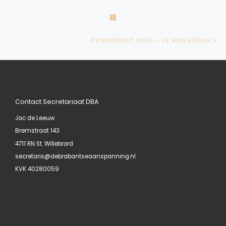
TERUG NAAR BERICHTENLIJ
Vo
PRINSENRIT 2025 – 31 AUGUSTUS
Contact Secretariaat DBA
Jac de Leeuw
Bremstraat 143
4711 RN St. Willebrord
secretaris@debrabantseaanspanning.nl
KVK 40280059