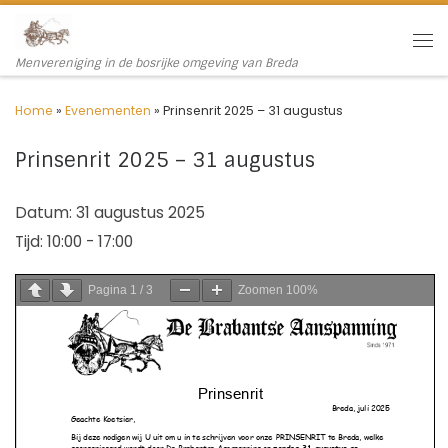
Ga naar inhoud
Me
Menvereniging in de bosrijke omgeving van Breda
Home
»
Evenementen
»
Prinsenrit 2025 – 31 augustus
Prinsenrit 2025 – 31 augustus
Datum:
31 augustus 2025
Tijd:
10:00 - 17:00
Pagina
1
/
3
Zoomen
100%