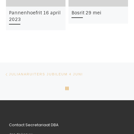
Pannenhoefrit 16 april
Bosrit 29 mei
2023
Bericht navigatie
Vorig bericht
JULIANARUITERS JUBILEUM 4 JUNI
TERUG NAAR BERICHTENLIJ
Contact Secretariaat DBA