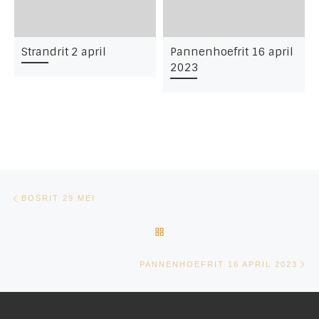
Strandrit 2 april
Pannenhoefrit 16 april
2023
Bericht navigatie
Vorig bericht
BOSRIT 29 MEI
TERUG NAAR BERICHTENLIJ
Vo
PANNENHOEFRIT 16 APRIL 2023