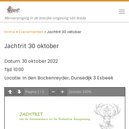
Ga naar inhoud
Me
Menvereniging in de bosrijke omgeving van Breda
Home
»
Evenementen
»
Jachtrit 30 oktober
Jachtrit 30 oktober
Datum:
30 oktober 2022
Tijd:
10:00
Locatie:
In den Bockenreyder, Dunsedijk 3 Esbeek
Pagina
1
/
1
Zoomen
100%