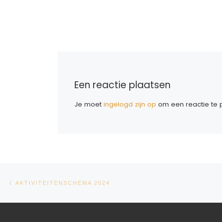
Een reactie plaatsen
Je moet
ingelogd zijn op
om een reactie te p
Bericht navigatie
Vorig bericht
AKTIVITEITENSCHEMA 2024