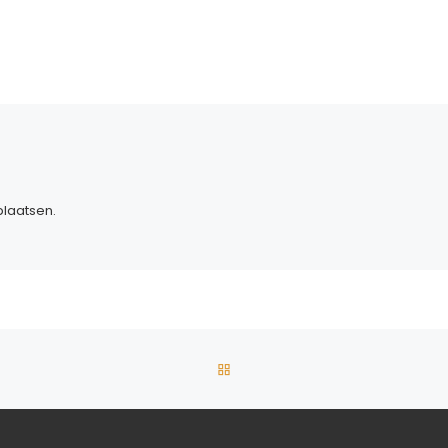
laatsen.
TERUG NAAR BERICHTENLIJ