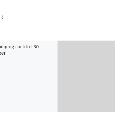
UK
odiging Jachtrit 30
ber