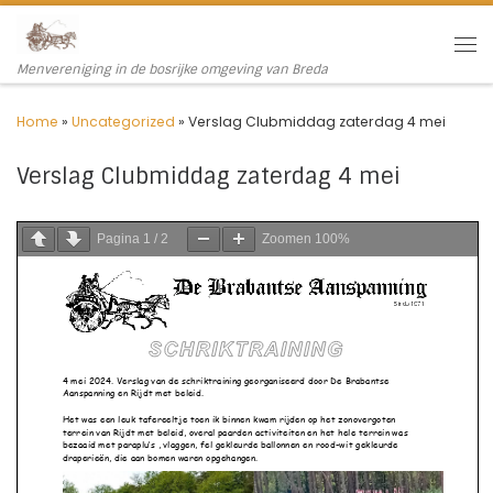
Ga naar inhoud
Me
Menvereniging in de bosrijke omgeving van Breda
Home
»
Uncategorized
»
Verslag Clubmiddag zaterdag 4 mei
Verslag Clubmiddag zaterdag 4 mei
Pagina
1
/
2
Zoomen
100%