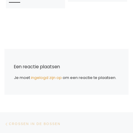
Een reactie plaatsen
Je moet
ingelogd zijn op
om een reactie te plaatsen.
Bericht navigatie
Vorig bericht
CROSSEN IN DE BOSSEN