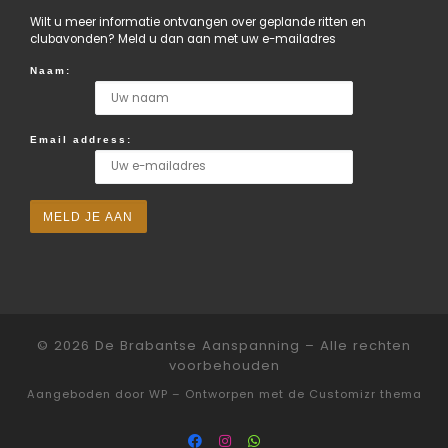
Wilt u meer informatie ontvangen over geplande ritten en
clubavonden? Meld u dan aan met uw e-mailadres
Naam:
Email address:
© 2026
De Brabantse Aanspanning
– Alle rechten
voorbehouden
Aangeboden door
WP
– Ontworpen met de
Customizr thema