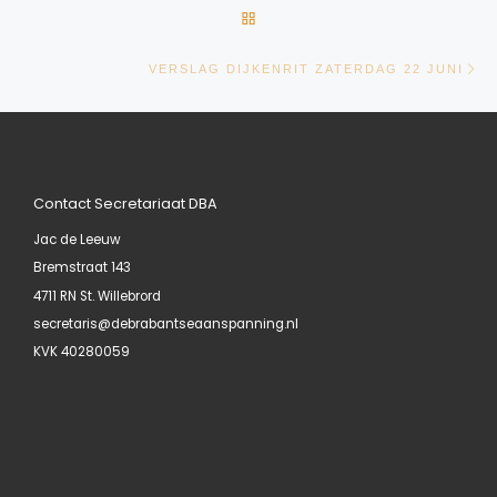
TERUG NAAR BERICHTENLIJ
Vo
VERSLAG DIJKENRIT ZATERDAG 22 JUNI
Contact Secretariaat DBA
Jac de Leeuw
Bremstraat 143
4711 RN St. Willebrord
secretaris@debrabantseaanspanning.nl
KVK 40280059